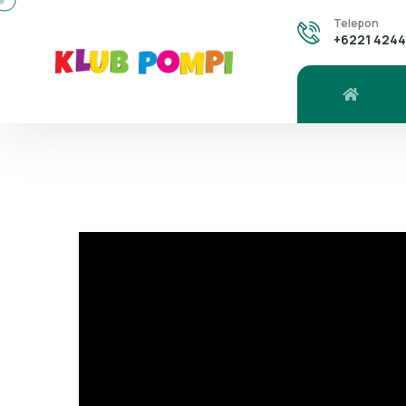
Telepon
+6221 424